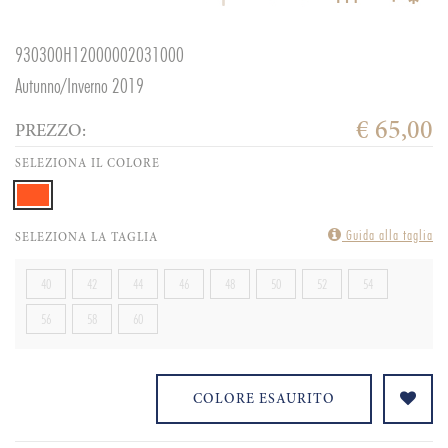
930300H12000002031000
Autunno/Inverno 2019
€ 65,00
PREZZO:
SELEZIONA IL COLORE
Guida alla taglia
SELEZIONA LA TAGLIA
40
42
44
46
48
50
52
54
56
58
60
COLORE ESAURITO